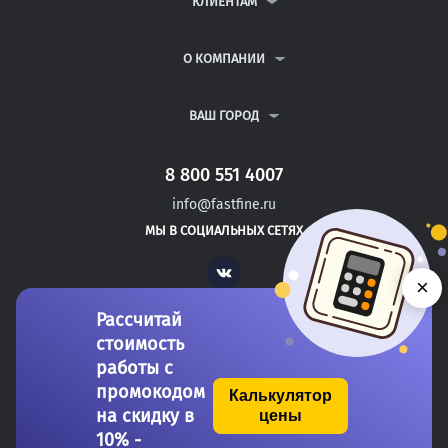
КЛИЕНТАМ
КУРСОВЫЕ РАБОТЫ
АНТИПЛАГИАТ
РЕФЕРАТЫ
ВОПРОСЫ И ОТВЕТЫ
О КОМПАНИИ
ВСЕ УСЛУГИ
ПУБЛИЧНАЯ ОФЕРТА
О КОМПАНИИ
ПОЛИТИКА КОНФИДЕНЦИАЛЬНОСТИ
КОНТАКТЫ
ВАШ ГОРОД
АВТОРАМ
МОСКВА
САНКТ-ПЕТЕРБУРГ
8 800 551 4007
РОСТОВ-НА-ДОНУ
info@fastfine.ru
ЕЛАБУГА
МЫ В СОЦИАЛЬНЫХ СЕТЯХ
ЕЛЕЦ
Vk
×
Рассчитай
стоимость
работы с
промокодом
Калькулятор
на скидку в
цены
Copyright 2011-2026 FastFine.ru
10% -