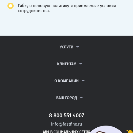
Гибкую ценовую политику и приемлемые условия
сотрудничества.
УСЛУГИ
КОНТРОЛЬНЫЕ РАБОТЫ
ДИПЛОМНЫЕ РАБОТЫ
КЛИЕНТАМ
КУРСОВЫЕ РАБОТЫ
АНТИПЛАГИАТ
РЕФЕРАТЫ
ВОПРОСЫ И ОТВЕТЫ
О КОМПАНИИ
ВСЕ УСЛУГИ
ПУБЛИЧНАЯ ОФЕРТА
О КОМПАНИИ
ПОЛИТИКА КОНФИДЕНЦИАЛЬНОСТИ
КОНТАКТЫ
ВАШ ГОРОД
АВТОРАМ
МОСКВА
САНКТ-ПЕТЕРБУРГ
8 800 551 4007
РОСТОВ-НА-ДОНУ
info@fastfine.ru
ЕЛАБУГА
МЫ В СОЦИАЛЬНЫХ СЕТЯХ