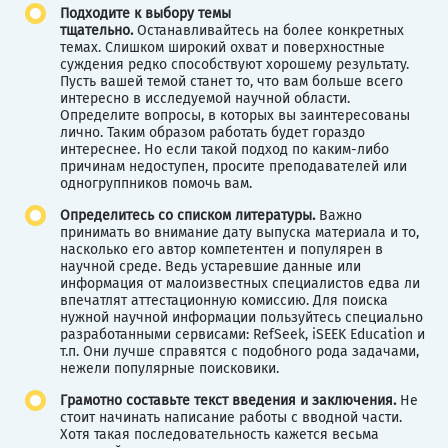
Подходите к выбору темы
тщательно.
Останавливайтесь на более конкретных
темах. Слишком широкий охват и поверхностные
суждения редко способствуют хорошему результату.
Пусть вашей темой станет то, что вам больше всего
интересно в исследуемой научной области.
Определите вопросы, в которых вы заинтересованы
лично. Таким образом работать будет гораздо
интереснее. Но если такой подход по каким-либо
причинам недоступен, просите преподавателей или
одногруппников помочь вам.
Определитесь со списком литературы.
Важно
принимать во внимание дату выпуска материала и то,
насколько его автор компетентен и популярен в
научной среде. Ведь устаревшие данные или
информация от малоизвестных специалистов едва ли
впечатлят аттестационную комиссию. Для поиска
нужной научной информации пользуйтесь специально
разработанными сервисами: RefSeek, iSEEK Education и
т.п. Они лучше справятся с подобного рода задачами,
нежели популярные поисковики.
Грамотно составьте текст введения и заключения.
Не
стоит начинать написание работы с вводной части.
Хотя такая последовательность кажется весьма