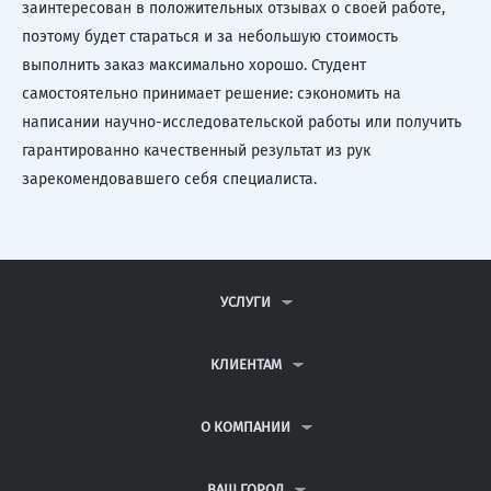
заинтересован в положительных отзывах о своей работе,
поэтому будет стараться и за небольшую стоимость
выполнить заказ максимально хорошо. Студент
самостоятельно принимает решение: сэкономить на
написании научно-исследовательской работы или получить
гарантированно качественный результат из рук
зарекомендовавшего себя специалиста.
УСЛУГИ
КОНТРОЛЬНЫЕ РАБОТЫ
ДИПЛОМНЫЕ РАБОТЫ
КЛИЕНТАМ
КУРСОВЫЕ РАБОТЫ
АНТИПЛАГИАТ
РЕФЕРАТЫ
ВОПРОСЫ И ОТВЕТЫ
О КОМПАНИИ
ВСЕ УСЛУГИ
ПУБЛИЧНАЯ ОФЕРТА
О КОМПАНИИ
ПОЛИТИКА КОНФИДЕНЦИАЛЬНОСТИ
КОНТАКТЫ
ВАШ ГОРОД