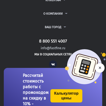
КЛИЕНТАМ
КУРСОВЫЕ РАБОТЫ
АНТИПЛАГИАТ
РЕФЕРАТЫ
ВОПРОСЫ И ОТВЕТЫ
О КОМПАНИИ
ВСЕ УСЛУГИ
ПУБЛИЧНАЯ ОФЕРТА
О КОМПАНИИ
ПОЛИТИКА КОНФИДЕНЦИАЛЬНОСТИ
КОНТАКТЫ
ВАШ ГОРОД
АВТОРАМ
МОСКВА
САНКТ-ПЕТЕРБУРГ
8 800 551 4007
РОСТОВ-НА-ДОНУ
info@fastfine.ru
ЕЛАБУГА
МЫ В СОЦИАЛЬНЫХ СЕТЯХ
ЕЛЕЦ
Vk
×
Рассчитай
стоимость
работы с
промокодом
Калькулятор
на скидку в
цены
Copyright 2011-2026 FastFine.ru
10% -