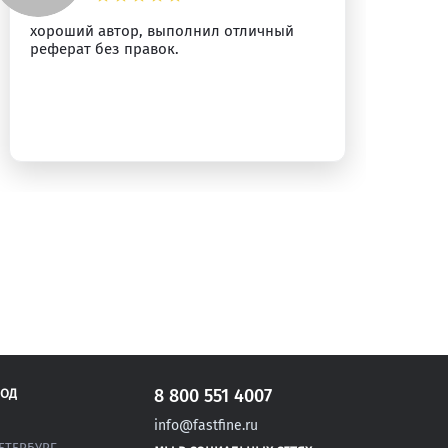
хороший автор, выполнил отличный
Пр
реферат без правок.
Ре
ра
бы
8 800 551 4007
РОД
info@fastfine.ru
ЕТЕРБУРГ