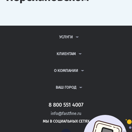
УСЛУГИ
КОНТРОЛЬНЫЕ РАБОТЫ
ДИПЛОМНЫЕ РАБОТЫ
КЛИЕНТАМ
КУРСОВЫЕ РАБОТЫ
АНТИПЛАГИАТ
РЕФЕРАТЫ
ВОПРОСЫ И ОТВЕТЫ
О КОМПАНИИ
ВСЕ УСЛУГИ
ПУБЛИЧНАЯ ОФЕРТА
О КОМПАНИИ
ПОЛИТИКА КОНФИДЕНЦИАЛЬНОСТИ
КОНТАКТЫ
ВАШ ГОРОД
АВТОРАМ
МОСКВА
САНКТ-ПЕТЕРБУРГ
8 800 551 4007
РОСТОВ-НА-ДОНУ
info@fastfine.ru
ЕЛАБУГА
МЫ В СОЦИАЛЬНЫХ СЕТЯХ
ЕЛЕЦ