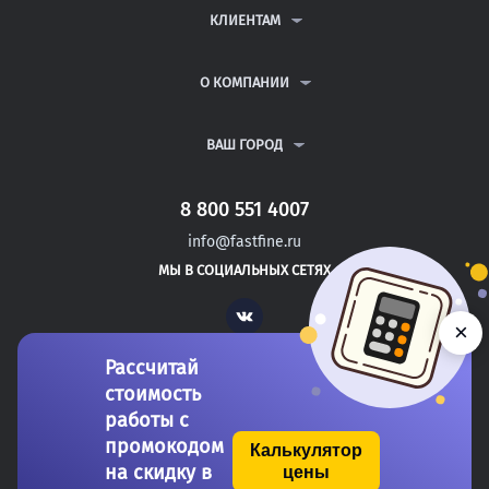
ДИПЛОМНЫЕ РАБОТЫ
КЛИЕНТАМ
КУРСОВЫЕ РАБОТЫ
АНТИПЛАГИАТ
РЕФЕРАТЫ
ВОПРОСЫ И ОТВЕТЫ
О КОМПАНИИ
ВСЕ УСЛУГИ
ПУБЛИЧНАЯ ОФЕРТА
О КОМПАНИИ
ПОЛИТИКА КОНФИДЕНЦИАЛЬНОСТИ
КОНТАКТЫ
ВАШ ГОРОД
АВТОРАМ
МОСКВА
САНКТ-ПЕТЕРБУРГ
8 800 551 4007
РОСТОВ-НА-ДОНУ
info@fastfine.ru
ЕЛАБУГА
МЫ В СОЦИАЛЬНЫХ СЕТЯХ
ЕЛЕЦ
Vk
×
Рассчитай
стоимость
работы с
промокодом
Калькулятор
на скидку в
цены
Copyright 2011-2026 FastFine.ru